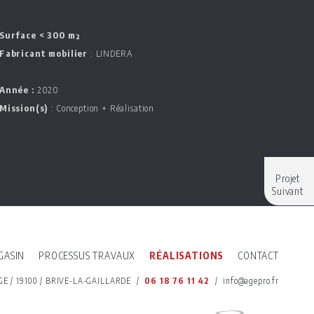
Surface < 300 m²
Fabricant mobilier
: LINDERA
Année :
2020
Mission(s)
: Conception + Réalisation
Projet
Suivant
GASIN
PROCESSUS TRAVAUX
RÉALISATIONS
CONTACT
GE
/
19100
/
BRIVE-LA-GAILLARDE
/
06 18 76 11 42
/
info@agepro.fr