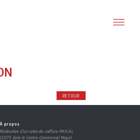
LON
RETOUR
À propos
Réalisation d'un salon de coiffure PASCAL
COSTE dans le Centre Commercial Mayol.